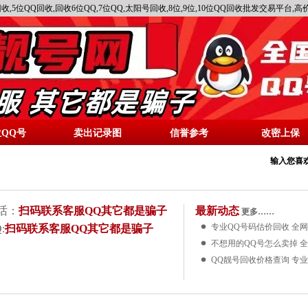
收,5位QQ回收,回收6位QQ,7位QQ,太阳号回收,8位,9位,10位QQ回收批发交易平台
位QQ号
卖出记录图
信誉参考
改密上保
输入您喜欢
话：
扫码联系客服QQ其它都是骗子
最新动态
更多……
专业QQ号码估价回收 全
:
扫码联系客服QQ其它都是骗子
不想用的QQ号怎么卖掉 
QQ靓号回收价格查询 专