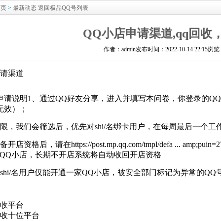
主页
>
最新动态
返回极品QQ号列表
QQ小店申请渠道,qq回收，
作者：admin
发布时间：2022-10-14 22:15浏
申请渠道
申请说明1、通过QQ好友分享，进入并填写本问卷，你登录的Q
无效）；
有限，我们会筛选后，优先对shi/名绑卡用户，在每周最后一个
店资格后，请在https://post.mp.qq.com/tmpl/defa ... amp;
通QQ小店，长期不开店系统将自动收回开店资格
个shi/名用户仅能开通一家QQ小店，被安全部门标记为异常的Q
回收平台
回收十位平台