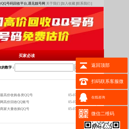
,高价QQ号码回收平台,遇见靓号网
关于我们
|
加入收藏
|
联系我们
|
买家必读
返回顶部
的数字 :
开始搜索
扫码联系客服微
网最高价收购各类QQ号
05-07
信其它都是骗子
在线咨询
全网高价回收QQ账号
05-07
业商家大量收购QQ号
05-07
微信二维码