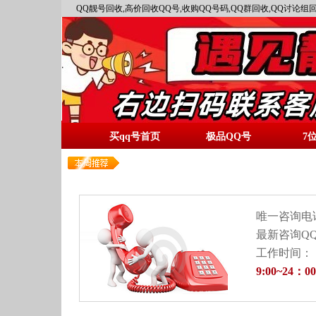
QQ靓号回收,高价回收QQ号,收购QQ号码,QQ群回收,QQ讨论组回
买qq号首页
极品QQ号
7
唯一咨询电
最新咨询QQ
工作时间：
9:00~24：00