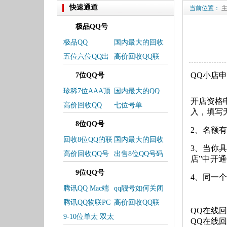
快速通道
当前位置：
极品QQ号
极品QQ
国内最大的回收
QQ-交易平台
五位六位QQ出
高价回收QQ联
售号单
系微信
QQ小店
7位QQ号
珍稀7位AAA顶
国内最大的QQ
开店资格
级QQ靓号上线
交易平台
高价回收QQ
七位号单
入，填写
8位QQ号
2、名额
回收8位QQ的联
国内最大的回收
3、当你具备开
系方式
QQ，卖QQ交易
高价回收QQ号
出售8位QQ号码
店”中开
平台
码
欢迎选购
9位QQ号
4、同一
腾讯QQ Mac端
qq靓号如何关闭
更新
靓号
腾讯QQ物联PC
高价回收QQ联
QQ在线
端服务将下架
系我
9-10位单太 双太
QQ在线
三太 皇冠