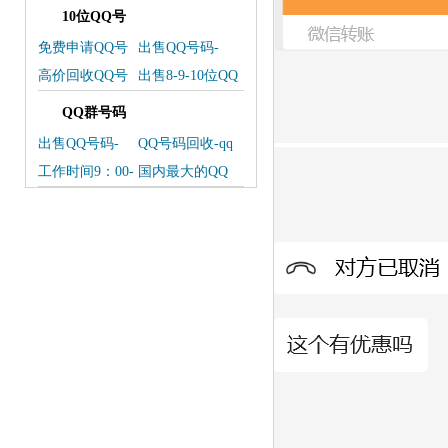
10位QQ号
免费申请QQ号
出售QQ号码-
常见问题解答
QQ号码买卖
高价回收QQ号
出售8-9-10位QQ
码联系微信
号码 联系我们
QQ群号码
出售QQ号码-
QQ号码回收-qq
QQ号码交易平
回收
工作时间9：00-
国内最大的QQ
台
24：00
号码交易平台