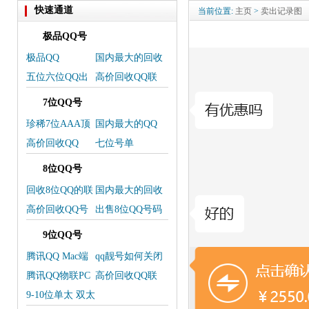
快速通道
当前位置:
主页
>
卖出记录图
极品QQ号
极品QQ
国内最大的回收
QQ-交易平台
五位六位QQ出
高价回收QQ联
售号单
系微信
7位QQ号
珍稀7位AAA顶
国内最大的QQ
级QQ靓号上线
交易平台
高价回收QQ
七位号单
8位QQ号
回收8位QQ的联
国内最大的回收
系方式
QQ，卖QQ交易
高价回收QQ号
出售8位QQ号码
平台
码
欢迎选购
9位QQ号
腾讯QQ Mac端
qq靓号如何关闭
更新
靓号
腾讯QQ物联PC
高价回收QQ联
端服务将下架
系我
9-10位单太 双太
三太 皇冠