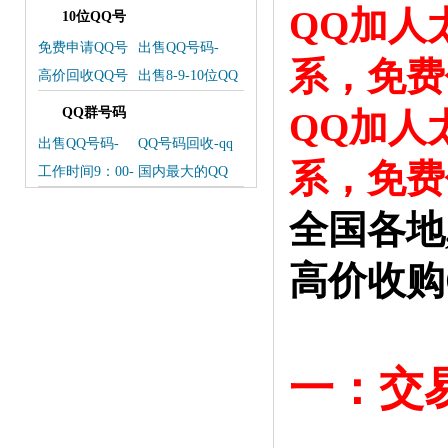
QQ加人
10位QQ号
免费申请QQ号
出售QQ号码-
系，免费
常见问题解答
QQ号码买卖
高价回收QQ号
出售8-9-10位QQ
码联系微信
号码 联系我们
QQ群号码
QQ加人
出售QQ号码-
QQ号码回收-qq
QQ号码交易平
回收
系，免费
工作时间9：00-
国内最大的QQ
台
24：00
号码交易平台
全国各地
高价收购
一：交