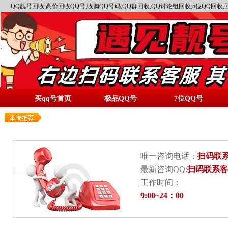
QQ靓号回收,高价回收QQ号,收购QQ号码,QQ群回收,QQ讨论组回收,5位QQ回收,
买qq号首页
极品QQ号
7位QQ号
唯一咨询电话：
扫码联
最新咨询QQ:
扫码联系客
工作时间：
9:00~24：00