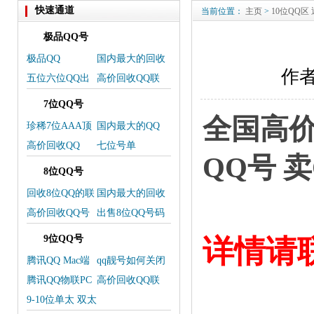
快速通道
当前位置：
主页
>
10位QQ区
极品QQ号
极品QQ
国内最大的回收
作者
QQ-交易平台
五位六位QQ出
高价回收QQ联
售号单
系微信
7位QQ号
全国高价
珍稀7位AAA顶
国内最大的QQ
级QQ靓号上线
交易平台
高价回收QQ
七位号单
QQ号 
8位QQ号
回收8位QQ的联
国内最大的回收
系方式
QQ，卖QQ交易
高价回收QQ号
出售8位QQ号码
平台
码
欢迎选购
9位QQ号
详情请
腾讯QQ Mac端
qq靓号如何关闭
更新
靓号
腾讯QQ物联PC
高价回收QQ联
端服务将下架
系我
9-10位单太 双太
三太 皇冠