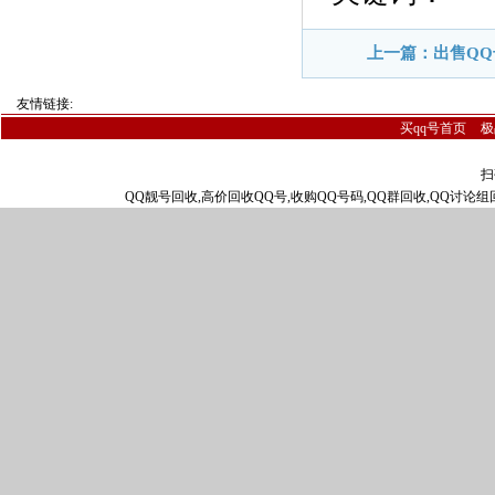
上一篇：出售QQ
友情链接:
买qq号首页
极
扫
QQ靓号回收,高价回收QQ号,收购QQ号码,QQ群回收,QQ讨论组回