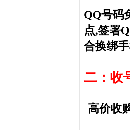
QQ号码
点,签署
合换绑手
二：收
高价收购