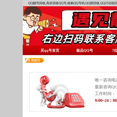
QQ靓号回收,高价回收QQ号,收购QQ号码,QQ群回收,QQ讨论组回
买qq号首页
极品QQ号
7
唯一咨询电
最新咨询QQ
工作时间：
9:00~24：00