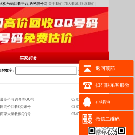
,高价QQ号码回收平台,遇见靓号网
关于我们
|
加入收藏
|
联系我们
|
买家必读
返回顶部
的数字 :
开始搜索
扫码联系客服微
网最高价收购各类QQ号
05-07
信其它都是骗子
在线咨询
全网高价回收QQ账号
05-07
业商家大量收购QQ号
05-07
微信二维码