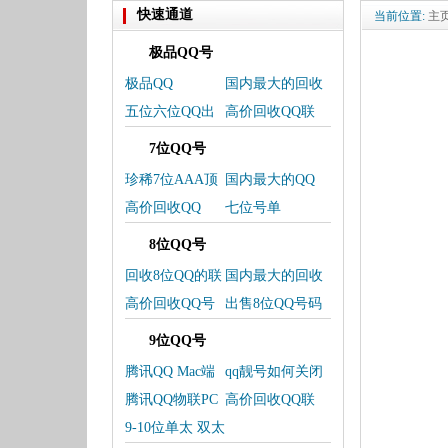
快速通道
当前位置:
主
极品QQ号
极品QQ
国内最大的回收
QQ-交易平台
五位六位QQ出
高价回收QQ联
售号单
系微信
7位QQ号
珍稀7位AAA顶
国内最大的QQ
级QQ靓号上线
交易平台
高价回收QQ
七位号单
8位QQ号
回收8位QQ的联
国内最大的回收
系方式
QQ，卖QQ交易
高价回收QQ号
出售8位QQ号码
平台
码
欢迎选购
9位QQ号
腾讯QQ Mac端
qq靓号如何关闭
更新
靓号
腾讯QQ物联PC
高价回收QQ联
端服务将下架
系我
9-10位单太 双太
三太 皇冠