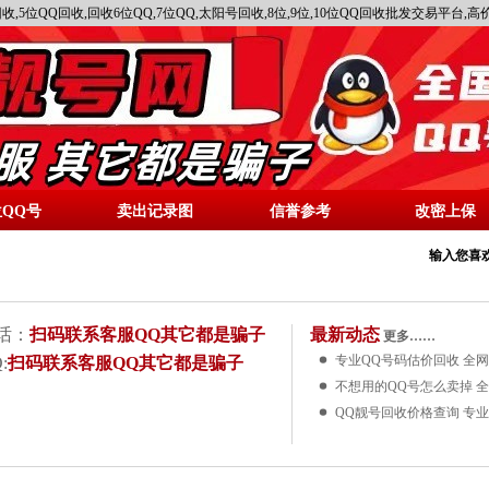
收,5位QQ回收,回收6位QQ,7位QQ,太阳号回收,8位,9位,10位QQ回收批发交易平台
位QQ号
卖出记录图
信誉参考
改密上保
输入您喜欢
话：
扫码联系客服QQ其它都是骗子
最新动态
更多……
专业QQ号码估价回收 全
:
扫码联系客服QQ其它都是骗子
不想用的QQ号怎么卖掉 
QQ靓号回收价格查询 专