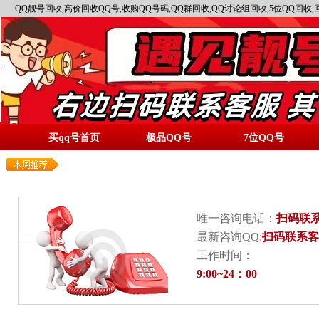
QQ靓号回收,高价回收QQ号,收购QQ号码,QQ群回收,QQ讨论组回收,5位QQ回收,
买qq号首页
极品QQ号
7位QQ号
唯一咨询电话：
扫码联
最新咨询QQ:
扫码联系客
工作时间：
9:00~24：00