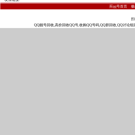
买qq号首页
极
扫
QQ靓号回收,高价回收QQ号,收购QQ号码,QQ群回收,QQ讨论组回