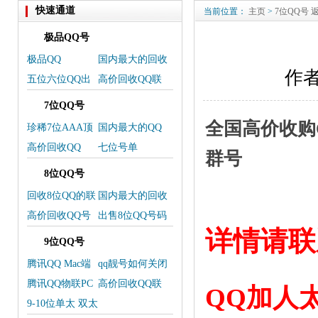
快速通道
当前位置：
主页
>
7位QQ号
极品QQ号
极品QQ
国内最大的回收
作者
QQ-交易平台
五位六位QQ出
高价回收QQ联
售号单
系微信
7位QQ号
全国高价收购Q
珍稀7位AAA顶
国内最大的QQ
级QQ靓号上线
交易平台
高价回收QQ
七位号单
群号
8位QQ号
回收8位QQ的联
国内最大的回收
系方式
QQ，卖QQ交易
高价回收QQ号
出售8位QQ号码
平台
码
欢迎选购
详情请联
9位QQ号
腾讯QQ Mac端
qq靓号如何关闭
更新
靓号
腾讯QQ物联PC
高价回收QQ联
QQ加人
端服务将下架
系我
9-10位单太 双太
三太 皇冠