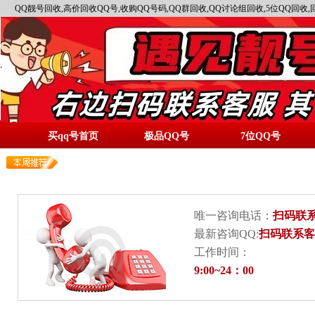
QQ靓号回收,高价回收QQ号,收购QQ号码,QQ群回收,QQ讨论组回收,5位QQ回收,
买qq号首页
极品QQ号
7位QQ号
唯一咨询电话：
扫码联
最新咨询QQ:
扫码联系客
工作时间：
9:00~24：00