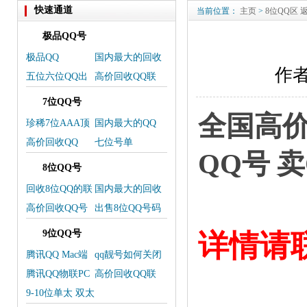
快速通道
当前位置：
主页
>
8位QQ区
极品QQ号
极品QQ
国内最大的回收
作者
QQ-交易平台
五位六位QQ出
高价回收QQ联
售号单
系微信
7位QQ号
全国高价
珍稀7位AAA顶
国内最大的QQ
级QQ靓号上线
交易平台
高价回收QQ
七位号单
QQ号 
8位QQ号
回收8位QQ的联
国内最大的回收
系方式
QQ，卖QQ交易
高价回收QQ号
出售8位QQ号码
平台
码
欢迎选购
9位QQ号
详情请
腾讯QQ Mac端
qq靓号如何关闭
更新
靓号
腾讯QQ物联PC
高价回收QQ联
端服务将下架
系我
9-10位单太 双太
三太 皇冠