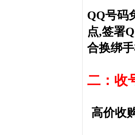
QQ号码
点,签署
合换绑手
二：收
高价收购