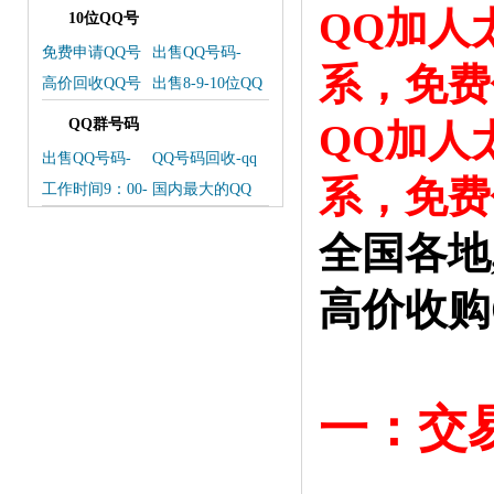
QQ加人
10位QQ号
免费申请QQ号
出售QQ号码-
系，免费
常见问题解答
QQ号码买卖
高价回收QQ号
出售8-9-10位QQ
码联系微信
号码 联系我们
QQ群号码
QQ加人
出售QQ号码-
QQ号码回收-qq
QQ号码交易平
回收
系，免费
工作时间9：00-
国内最大的QQ
台
24：00
号码交易平台
全国各地
高价收购
一：交