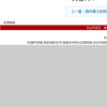
上一篇：国内最大的回
友情链接:
买qq号首页
极
扫
QQ靓号回收,高价回收QQ号,收购QQ号码,QQ群回收,QQ讨论组回