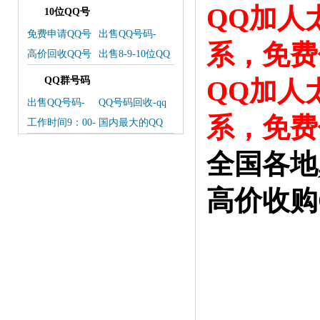
QQ加人
10位QQ号
免费申请QQ号
出售QQ号码-
系，免费
常见问题解答
QQ号码买卖
高价回收QQ号
出售8-9-10位QQ
码联系微信
号码 联系我们
QQ群号码
QQ加人
出售QQ号码-
QQ号码回收-qq
QQ号码交易平
回收
系，免费
工作时间9：00-
国内最大的QQ
台
24：00
号码交易平台
全国各地
高价收购