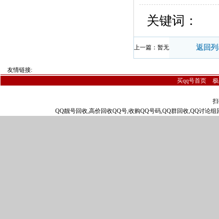
关键词：
返回列
上一篇：暂无
友情链接:
买qq号首页
极
扫
QQ靓号回收,高价回收QQ号,收购QQ号码,QQ群回收,QQ讨论组回